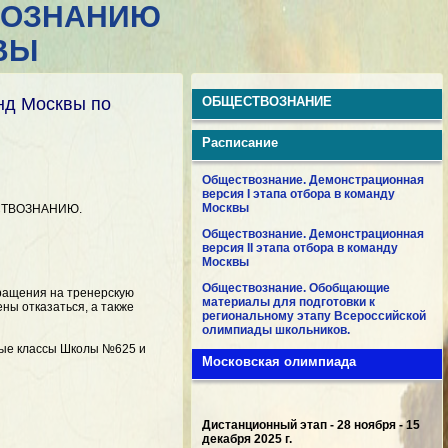
ВОЗНАНИЮ
ВЫ
нд Москвы по
ОБЩЕСТВОЗНАНИЕ
Расписание
Обществознание. Демонстрационная
версия I этапа отбора в команду
Москвы
ЩЕСТВОЗНАНИЮ.
Обществознание. Демонстрационная
версия II этапа отбора в команду
Москвы
Обществознание. Обобщающие
бращения на тренерскую
материалы для подготовки к
ны отказаться, а также
региональному этапу Всероссийской
олимпиады школьников.
ные классы Школы №625 и
Московская олимпиада
Дистанционный этап - 28 ноября - 15
декабря 2025 г.