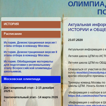
ОЛИМПИА
П
ИСТОРИЯ
Актуальная инфор
ИСТОРИИ и ОБЩЕ
Расписание
23.07.2020
История. Демонстрационная версия I
этапа отбора в команду Москвы
Актуальная информация о
История. Демонстрационная версия II
этапа отбора в команду Москвы
Летняя школа ЦПМ по ИСТО
История. Обобщающие материалы
Летняя школа ЦПМ по ОБЩ
для подготовки к региональному
этапу Всероссийской олимпиады
Отказаться от участия в с
школьников.
почту
moshist@mosolymp.
кратко обоснуйте причины 
Московская олимпиада
Тренеры команд Москвы по
Школы ЦПМ. Узнать более 
Дистанционный этап - 2-15 декабря
2025 г.
-Информация о наборе в о
https://vk.com/moshist?w=
Заключительный этап - 14 марта 2026
г.
-Информация о наборе в Ш
http://школа-цпм.рф/anketa