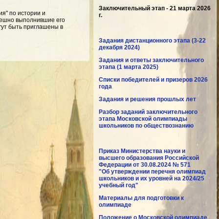
Заключительный этап - 21 марта 2026
я" по истории и
г.
пешно выполнившие его
гут быть приглашены в
Задания дистанционного этапа (3-22
декабря 2024)
Задания и ответы заключительного
этапа (1 марта 2025)
Списки победителей и призеров 2026
года
Задания и решения прошлых лет
Разбор заданий заключительного
этапа Московской олимпиады
школьников по обществознанию
Приказ Министерства науки и
высшего образования Российской
Федерации от 30.08.2024 № 571
"Об утверждении перечня олимпиад
школьников и их уровней на 2024/25
учебный год"
Материалы для подготовки к
олимпиаде
Положение о Московской олимпиаде