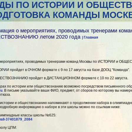
ДЫ ПО ИСТОРИИ И ОБЩЕСТ
ОДГОТОВКА КОМАНДЫ МОСК
мация о мероприятиях, проводимых тренерами кома
СТВОЗНАНИЮ летом 2020 года
| Главная
 мероприятиях, проводимых тренерами команд Москвы по ИСТОРИИ и ОБ
РИИ пройдет в ОЧНОМ формате с 9 по 17 августа на базе ДООЦ "Команда".
ЕСТВОЗНАНИЮ пройдет в ДИСТАНЦИОННОМ формате с 10 по 22 августа.
борах по истории или обществознанию возможно посредством письменного о
ru
. В письме указывайте ваши ФИО, предмет, от сборов по которому вы намере
отказа.
 истории и обществознанию напоминают о продолжении набора в олимпиад
подробную информацию о наборе в эти школы можно по ссылкам ниже:
лимпиадные классы школы №625:
wall-37401879_2084
колу ЦПМ: