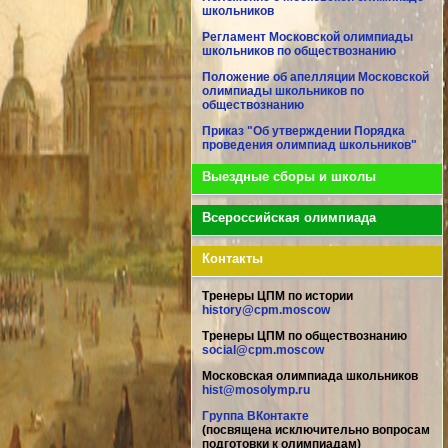
школьников
Регламент Московской олимпиады
школьников по обществознанию
Положение об апелляции Московской
олимпиады школьников по
обществознанию
Приказ "Об утверждении Порядка
проведения олимпиад школьников"
Выездные сборы и школы
Всероссийская олимпиада
Контакты
Тренеры ЦПМ по истории
history@cpm.moscow
Тренеры ЦПМ по обществознанию
social@cpm.moscow
Московская олимпиада школьников
hist@mosolymp.ru
Группа ВКонтакте
(посвящена исключительно вопросам
подготовки к олимпиадам)