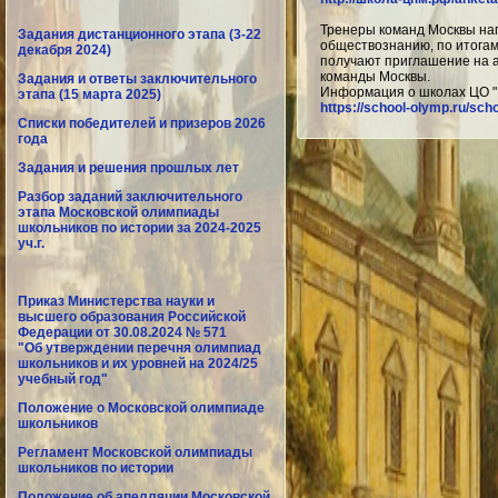
Тренеры команд Москвы нап
Задания дистанционного этапа (3-22
обществознанию, по итогам
декабря 2024)
получают приглашение на а
команды Москвы.
Задания и ответы заключительного
Информация о школах ЦО "
этапа (15 марта 2025)
https://school-olymp.ru/scho
Списки победителей и призеров 2026
года
Задания и решения прошлых лет
Разбор заданий заключительного
этапа Московской олимпиады
школьников по истории за 2024-2025
уч.г.
Приказ Министерства науки и
высшего образования Российской
Федерации от 30.08.2024 № 571
"Об утверждении перечня олимпиад
школьников и их уровней на 2024/25
учебный год"
Положение о Московской олимпиаде
школьников
Регламент Московской олимпиады
школьников по истории
Положение об апелляции Московской