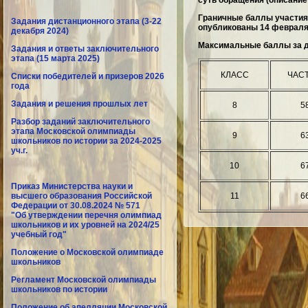
суть обращения (описани
Граничные баллы участия
Задания дистанционного этапа (3-22
опубликованы 14 февраля
декабря 2024)
Максимальные баллы за д
Задания и ответы заключительного
этапа (15 марта 2025)
КЛАСС
ЧАСТ
Списки победителей и призеров 2026
года
Задания и решения прошлых лет
8
5
Разбор заданий заключительного
этапа Московской олимпиады
9
6
школьников по истории за 2024-2025
уч.г.
10
6
Приказ Министерства науки и
высшего образования Российской
11
6
Федерации от 30.08.2024 № 571
"Об утверждении перечня олимпиад
школьников и их уровней на 2024/25
учебный год"
Положение о Московской олимпиаде
школьников
Регламент Московской олимпиады
школьников по истории
Положение об апелляции Московской