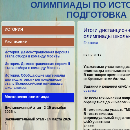
ОЛИМПИАДЫ ПО ИСТ
ПОДГОТОВКА
ИСТОРИЯ
Итоги дистанционн
олимпиады школь
Расписание
Главная
История. Демонстрационная версия I
07.02.2017
этапа отбора в команду Москвы
История. Демонстрационная версия II
Уважаемые участники дис
этапа отбора в команду Москвы
олимпиады школьников по
В настоящее время в ваш
История. Обобщающие материалы
набранные вами баллы.
для подготовки к региональному
этапу Всероссийской олимпиады
Задания и решения опубл
школьников.
ссылке
Московская олимпиада
По всем техническим воп
обращаться до 20 часов 9
Дистанционный этап - 2-15 декабря
В теме письма указать "
2025 г.
В тексте письма:
индивидуальный код и лог
Заключительный этап - 14 марта 2026
ФИО участника
г.
класс