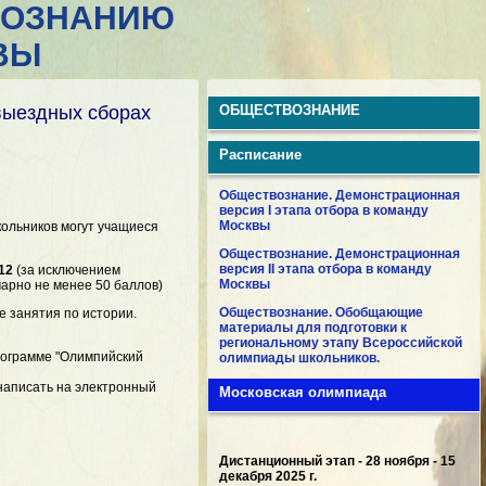
ВОЗНАНИЮ
ВЫ
выездных сборах
ОБЩЕСТВОЗНАНИЕ
Расписание
Обществознание. Демонстрационная
версия I этапа отбора в команду
Москвы
ольников могут учащиеся
Обществознание. Демонстрационная
версия II этапа отбора в команду
12
(за исключением
Москвы
марно не менее 50 баллов)
Обществознание. Обобщающие
е занятия по истории.
материалы для подготовки к
региональному этапу Всероссийской
программе "Олимпийский
олимпиады школьников.
 написать на электронный
Московская олимпиада
Дистанционный этап - 28 ноября - 15
декабря 2025 г.