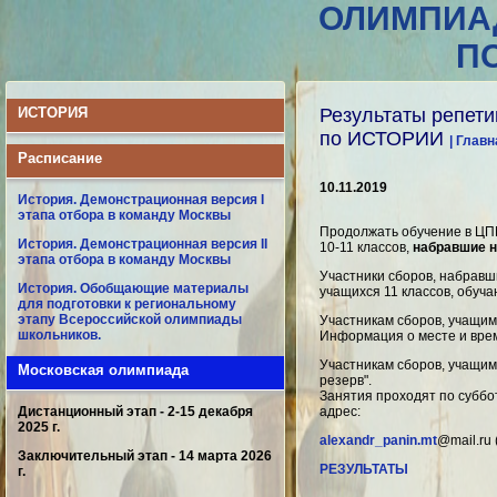
ОЛИМПИА
П
ИСТОРИЯ
Результаты репети
по ИСТОРИИ
| Главн
Расписание
10.11.2019
История. Демонстрационная версия I
этапа отбора в команду Москвы
Продолжать обучение в ЦПМ
История. Демонстрационная версия II
10-11 классов,
набравшие н
этапа отбора в команду Москвы
Участники сборов, набравш
История. Обобщающие материалы
учащихся 11 классов, обуч
для подготовки к региональному
этапу Всероссийской олимпиады
Участникам сборов, учащим
школьников.
Информация о месте и вре
Участникам сборов, учащим
Московская олимпиада
резерв".
Занятия проходят по суббот
Дистанционный этап - 2-15 декабря
адрес:
2025 г.
alexandr_panin.mt
@mail.ru
Заключительный этап - 14 марта 2026
РЕЗУЛЬТАТЫ
г.