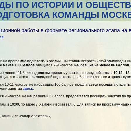
ДЫ ПО ИСТОРИИ И ОБЩЕСТ
ОДГОТОВКА КОМАНДЫ МОСК
ционной работы в формате регионального этапа на 
ая
 на программе подготовки к различным этапам всероссийской олимпиады шк
е менее 100 баллов
, учащиеся 7-9 классов,
набравшие не менее 86 баллов
.
ие менее 111 баллов
должны принять участие в выездной школе 10.12 - 18.
ающихся в классах олимпиадной подготовки и набравших за эссе и проект сум
ся 10-11 классов, не набравшим 100 баллов, предлагается посещать открыты
мени занятий
здесь
.
ся 9 классов, не набравшим 86 баллов, предлагается посещать занятия по 
ам, в 10:00, по адресу: Хамовнический вал, 6. Для записи на программу надо
 (Панин Александр Алексеевич)