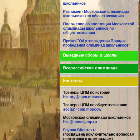
школьников
Регламент Московской олимпиады
школьников по обществознанию
Положение об апелляции Московской
олимпиады школьников по
обществознанию
Приказ "Об утверждении Порядка
проведения олимпиад школьников"
Выездные сборы и школы
Всероссийская олимпиада
Контакты
Тренеры ЦПМ по истории
history@cpm.moscow
Тренеры ЦПМ по обществознанию
social@cpm.moscow
Московская олимпиада школьников
hist@mosolymp.ru
Группа ВКонтакте
(посвящена исключительно вопросам
подготовки к олимпиадам)