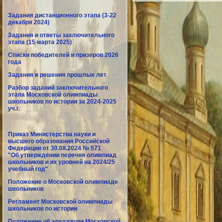
Задания дистанционного этапа (3-22
декабря 2024)
Задания и ответы заключительного
этапа (15 марта 2025)
Списки победителей и призеров 2026
года
Задания и решения прошлых лет
Разбор заданий заключительного
этапа Московской олимпиады
школьников по истории за 2024-2025
уч.г.
Приказ Министерства науки и
высшего образования Российской
Федерации от 30.08.2024 № 571
"Об утверждении перечня олимпиад
школьников и их уровней на 2024/25
учебный год"
Положение о Московской олимпиаде
школьников
Регламент Московской олимпиады
школьников по истории
Положение об апелляции Московской