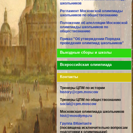
школьников
Регламент Московской олимпиады
школьников по обществознанию
Положение об апелляции Московской
олимпиады школьников по
обществознанию
Приказ "Об утверждении Порядка
проведения олимпиад школьников"
Выездные сборы и школы
Всероссийская олимпиада
Контакты
Тренеры ЦПМ по истории
history@cpm.moscow
Тренеры ЦПМ по обществознанию
social@cpm.moscow
Московская олимпиада школьников
hist@mosolymp.ru
Группа ВКонтакте
(посвящена исключительно вопросам
подготовки к олимпиадам)