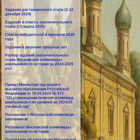
Задания дистанционного этапа (3-22
декабря 2024)
Задания и ответы заключительного
этапа (15 марта 2025)
Списки победителей и призеров 2026
года
Задания и решения прошлых лет
Разбор заданий заключительного
этапа Московской олимпиады
школьников по истории за 2024-2025
уч.г.
Приказ Министерства науки и
высшего образования Российской
Федерации от 30.08.2024 № 571
"Об утверждении перечня олимпиад
школьников и их уровней на 2024/25
учебный год"
Положение о Московской олимпиаде
школьников
Регламент Московской олимпиады
школьников по истории
Положение об апелляции Московской