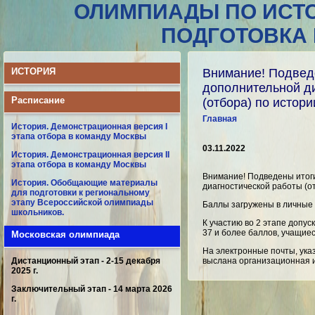
ОЛИМПИАДЫ ПО ИСТ
ПОДГОТОВКА
ИСТОРИЯ
Внимание! Подведе
дополнительной д
Расписание
(отбора) по истор
Главная
История. Демонстрационная версия I
этапа отбора в команду Москвы
03.11.2022
История. Демонстрационная версия II
этапа отбора в команду Москвы
Внимание! Подведены итог
История. Обобщающие материалы
диагностической работы (о
для подготовки к региональному
этапу Всероссийской олимпиады
Баллы загружены в личные 
школьников.
К участию во 2 этапе допус
37 и более баллов, учащиес
Московская олимпиада
На электронные почты, ука
Дистанционный этап - 2-15 декабря
выслана организационная и
2025 г.
Заключительный этап - 14 марта 2026
г.