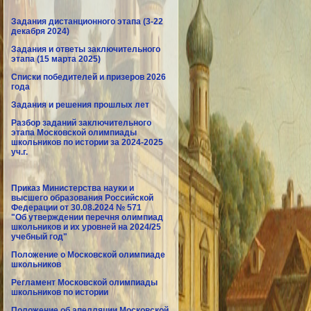
Задания дистанционного этапа (3-22
декабря 2024)
Задания и ответы заключительного
этапа (15 марта 2025)
Списки победителей и призеров 2026
года
Задания и решения прошлых лет
Разбор заданий заключительного
этапа Московской олимпиады
школьников по истории за 2024-2025
уч.г.
Приказ Министерства науки и
высшего образования Российской
Федерации от 30.08.2024 № 571
"Об утверждении перечня олимпиад
школьников и их уровней на 2024/25
учебный год"
Положение о Московской олимпиаде
школьников
Регламент Московской олимпиады
школьников по истории
Положение об апелляции Московской