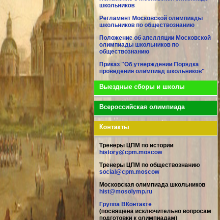
школьников
Регламент Московской олимпиады
школьников по обществознанию
Положение об апелляции Московской
олимпиады школьников по
обществознанию
Приказ "Об утверждении Порядка
проведения олимпиад школьников"
Выездные сборы и школы
Всероссийская олимпиада
Контакты
Тренеры ЦПМ по истории
history@cpm.moscow
Тренеры ЦПМ по обществознанию
social@cpm.moscow
Московская олимпиада школьников
hist@mosolymp.ru
Группа ВКонтакте
(посвящена исключительно вопросам
подготовки к олимпиадам)