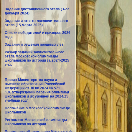
Задания дистанционного этапа (3-22
декабря 2024)
Задания и ответы заключительного
этапа (15 марта 2025)
Списки победителей и призеров 2026
года
Задания и решения прошлых лет
Разбор заданий заключительного
этапа Московской олимпиады
школьников по истории за 2024-2025
уч.г.
Приказ Министерства науки и
высшего образования Российской
Федерации от 30.08.2024 № 571
"Об утверждении перечня олимпиад
школьников и их уровней на 2024/25
учебный год"
Положение о Московской олимпиаде
школьников
Регламент Московской олимпиады
школьников по истории
Положение об апелляции Московской