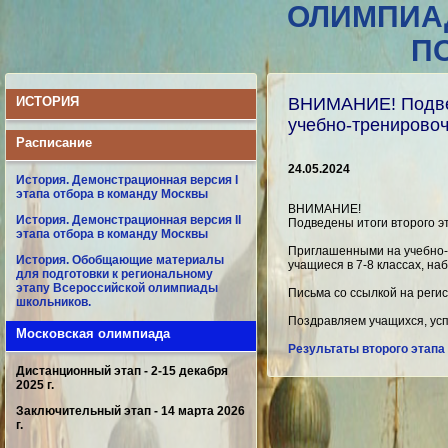
ОЛИМПИА
П
ИСТОРИЯ
ВНИМАНИЕ! Подвед
учебно-трениров
Расписание
24.05.2024
История. Демонстрационная версия I
этапа отбора в команду Москвы
ВНИМАНИЕ!
История. Демонстрационная версия II
Подведены итоги второго 
этапа отбора в команду Москвы
Приглашенными на учебно-т
История. Обобщающие материалы
учащиеся в 7-8 классах, на
для подготовки к региональному
этапу Всероссийской олимпиады
Письма со ссылкой на реги
школьников.
Поздравляем учащихся, ус
Московская олимпиада
Результаты второго этапа
Дистанционный этап - 2-15 декабря
2025 г.
Заключительный этап - 14 марта 2026
г.